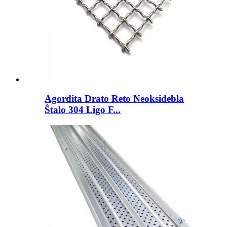
Agordita Drato Reto Neoksidebla
Ŝtalo 304 Ligo F...