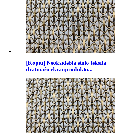
[Kopiu] Neoksidebla ŝtalo teksita
dratmaŝo ekranprodukto...