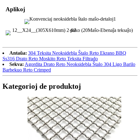
Aplikoj
Antaŭa:
304 Teksita Neoksidebla Ŝtalo Reto Ekrano BBQ
Ss316 Drato Reto Moskito Reto Teksita Filtrado
Sekva:
Agordita Drato Reto Neoksidebla Ŝtalo 304 Ligo Barilo
Barbekuo Reto Crimped
Kategorioj de produktoj