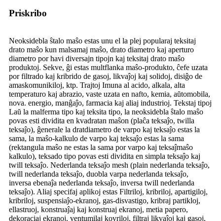
Priskribo
Neoksidebla ŝtalo maŝo estas unu el la plej popularaj teksitaj
drato maŝo kun malsamaj maŝo, drato diametro kaj aperturo
diametro por havi diversajn tipojn kaj teksitaj drato maŝo
produktoj. Sekve, ĝi estas multflanka maŝo-produkto, ĉefe uzata
por filtrado kaj kribrido de gasoj, likvaĵoj kaj solidoj, disiĝo de
amaskomunikiloj, ktp. Trajtoj Imuna al acido, alkala, alta
temperaturo kaj abrazio, vaste uzata en nafto, kemia, aŭtomobila,
nova. energio, manĝaĵo, farmacia kaj aliaj industrioj. Tekstaj tipoj
Laŭ la malferma tipo kaj teksita tipo, la neoksidebla ŝtalo maŝo
povas esti dividita en kvadratan maŝon (plaĉa teksaĵo, twilla
teksaĵo), ĝenerale la dratdiametro de varpo kaj teksaĵo estas la
sama, la maŝo-kalkulo de varpo kaj teksaĵo estas la sama
(rektangula maŝo ne estas la sama por varpo kaj teksaĵmaŝo
kalkulo), teksado tipo povas esti dividita en simpla teksaĵo kaj
twill teksaĵo. Nederlanda teksaĵo mesh (plain nederlanda teksaĵo,
twill nederlanda teksaĵo, duobla varpa nederlanda teksaĵo,
inversa ebenaĵa nederlanda teksaĵo, inversa twill nederlanda
teksaĵo). Aliaj specifaj aplikoj estas Filtriloj, kribriloj, apartigiloj,
kribriloj, suspensiaĵo-ekranoj, gas-disvastigo, kribraj partikloj,
ellastruoj, konstruaĵaj kaj konstruaj ekranoj, metia papero,
dekoraciaj ekranoj, ventumilaj kovriloj, filtraj likvaĵoj kaj gasoj,