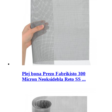
Plej bona Prezo Fabrikisto 300
Micron Neoksidebla Reto SS ...