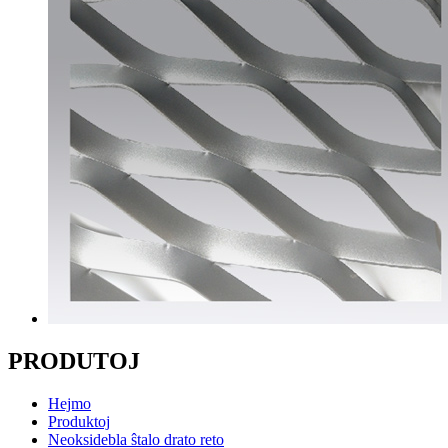
PRODUTOJ
Hejmo
Produktoj
Neoksidebla ŝtalo drato reto