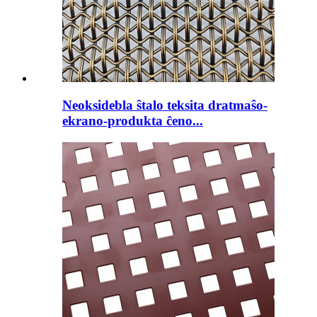
Neoksidebla ŝtalo teksita dratmaŝo-
ekrano-produkta ĉeno...