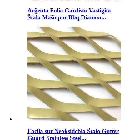
Arĝenta Folia Gardisto Vastigita
Ŝtala Maŝo por Bbq Diamon...
Facila sur Neoksidebla Ŝtalo Gutter
Guard Stainless Steel...