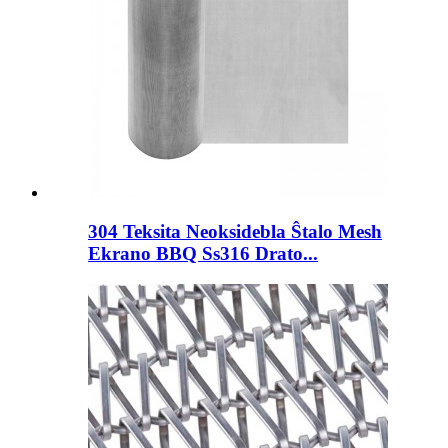
304 Teksita Neoksidebla Ŝtalo Mesh
Ekrano BBQ Ss316 Drato...