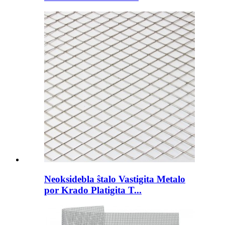
Neoksidebla ŝtalo Vastigita Metalo
por Krado Platigita T...