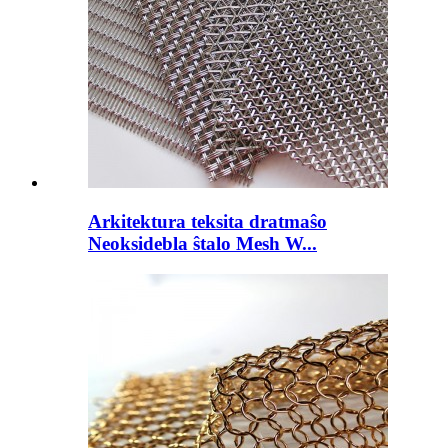
Arkitektura teksita dratmaŝo
Neoksidebla ŝtalo Mesh W...