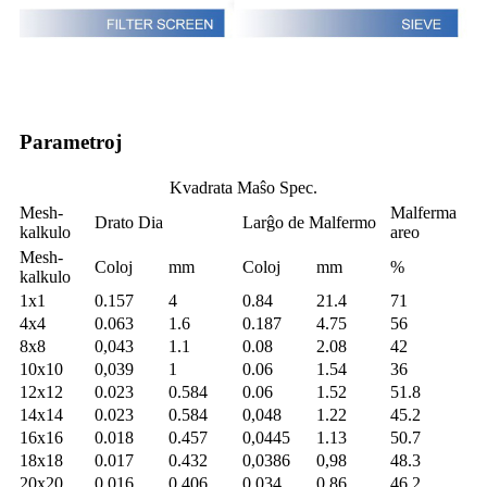
Parametroj
Kvadrata Maŝo Spec.
Mesh-
Malferma
Drato Dia
Larĝo de Malfermo
kalkulo
areo
Mesh-
Coloj
mm
Coloj
mm
%
kalkulo
1x1
0.157
4
0.84
21.4
71
4x4
0.063
1.6
0.187
4.75
56
8x8
0,043
1.1
0.08
2.08
42
10x10
0,039
1
0.06
1.54
36
12x12
0.023
0.584
0.06
1.52
51.8
14x14
0.023
0.584
0,048
1.22
45.2
16x16
0.018
0.457
0,0445
1.13
50.7
18x18
0.017
0.432
0,0386
0,98
48.3
20x20
0.016
0.406
0.034
0,86
46.2