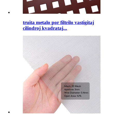
truita metalo por filtrilo vastigitaj
cilindroj kvadrataj...