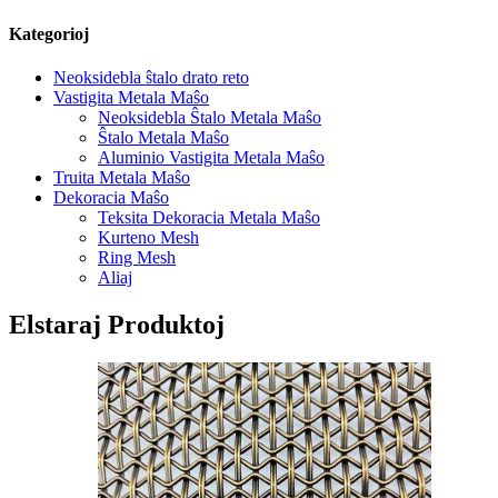
Kategorioj
Neoksidebla ŝtalo drato reto
Vastigita Metala Maŝo
Neoksidebla Ŝtalo Metala Maŝo
Ŝtalo Metala Maŝo
Aluminio Vastigita Metala Maŝo
Truita Metala Maŝo
Dekoracia Maŝo
Teksita Dekoracia Metala Maŝo
Kurteno Mesh
Ring Mesh
Aliaj
Elstaraj Produktoj