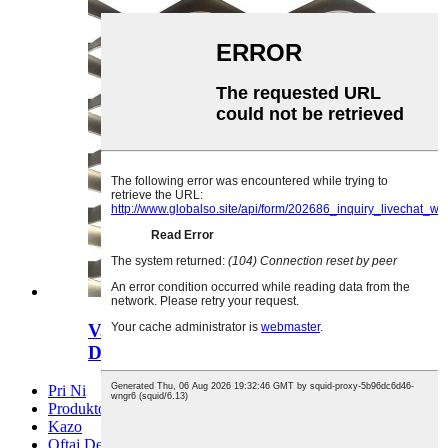
Vastigitaj Metalaj Folioj kun
Diamantaj Malfermaĵoj
Pri Ni
Produktoj
Kazo
Oftaj Demandoj