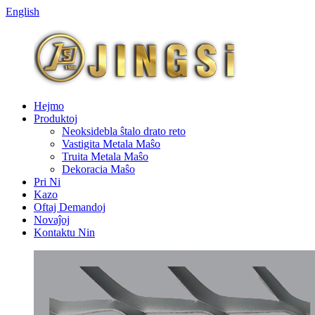
English
Hejmo
Produktoj
Neoksidebla ŝtalo drato reto
Vastigita Metala Maŝo
Truita Metala Maŝo
Dekoracia Maŝo
Pri Ni
Kazo
Oftaj Demandoj
Novaĵoj
Kontaktu Nin