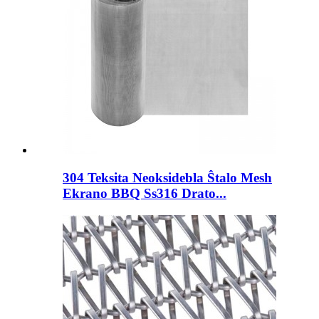
304 Teksita Neoksidebla Ŝtalo Mesh
Ekrano BBQ Ss316 Drato...