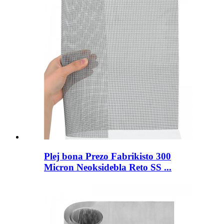
Plej bona Prezo Fabrikisto 300
Micron Neoksidebla Reto SS ...