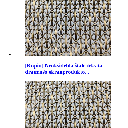
[Kopiu] Neoksidebla ŝtalo teksita
dratmaŝo ekranprodukto...