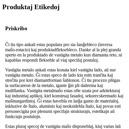
Produktaj Etikedoj
Priskribo
Ĉi tiu tipo ankaŭ estas populara pro sia ŝanĝebleco (inversa
maŝo-rotacio) kaj produktadfleksebleco. Danke al la plej granda
sperto en la produktado de vastigita metalo kun diamanta reto, ni
kapablas respondi flekseble al viaj specifaj postuloj.
Vastigita metalo ankaŭ estas konata kiel vastigita lado, aŭ nur
vastigita metalo. Ĝi estas speco de lado kiu estis tranĉita kaj
streĉita por krei diamantforman ŝablonon. Ĉi tiu procezo pliigas
la surfacareon de la metalo, igante ĝin pli daŭrema kaj
multflanka. Vastigita metalmaŝo estas ofte uzata por arkitekturaj
kaj industriaj aplikoj, kiel konstruaj fasadoj, sekurecskermado kaj
maŝinargardistoj. Ĝi estas havebla en larĝa gamo de materialoj,
inkluzive de ŝtalo, aluminio kaj neoksidebla ŝtalo, kaj povas esti
personecigita por plenumi specifajn strukturajn, estetikajn aŭ
funkciajn postulojn.
Estas pluraj specoj de vastigita maŝo disponeblaj, kiuj varias laŭ