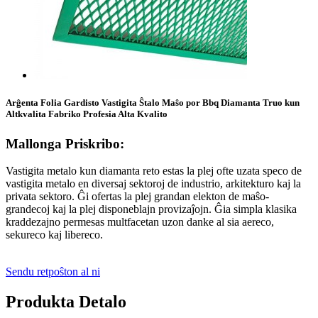
Arĝenta Folia Gardisto Vastigita Ŝtalo Maŝo por Bbq Diamanta Truo kun
Altkvalita Fabriko Profesia Alta Kvalito
Mallonga Priskribo:
Vastigita metalo kun diamanta reto estas la plej ofte uzata speco de
vastigita metalo en diversaj sektoroj de industrio, arkitekturo kaj la
privata sektoro. Ĝi ofertas la plej grandan elekton de maŝo-
grandecoj kaj la plej disponeblajn provizaĵojn. Ĝia simpla klasika
kraddezajno permesas multfacetan uzon danke al sia aereco,
sekureco kaj libereco.
Sendu retpoŝton al ni
Produkta Detalo