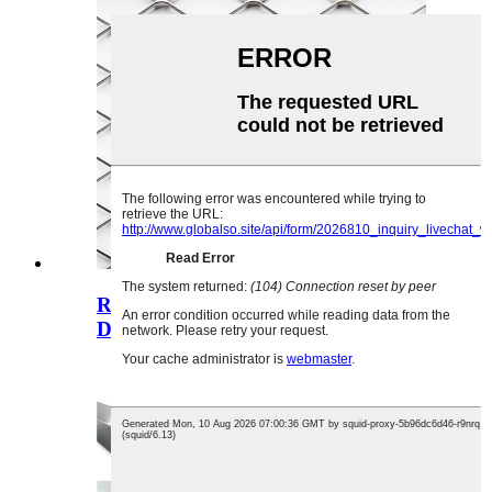
Rulite por Gusher Guard Aluminia
Defluila Ŝildo ...