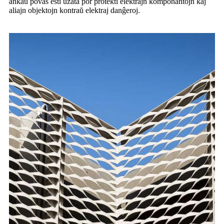
ankaŭ povas esti uzata por protekti elektrajn komponantojn kaj
aliajn objektojn kontraŭ elektraj danĝeroj.