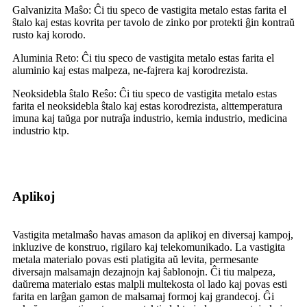
Galvanizita Maŝo: Ĉi tiu speco de vastigita metalo estas farita el
ŝtalo kaj estas kovrita per tavolo de zinko por protekti ĝin kontraŭ
rusto kaj korodo.
Aluminia Reto: Ĉi tiu speco de vastigita metalo estas farita el
aluminio kaj estas malpeza, ne-fajrera kaj korodrezista.
Neoksidebla ŝtalo Reŝo: Ĉi tiu speco de vastigita metalo estas
farita el neoksidebla ŝtalo kaj estas korodrezista, alttemperatura
imuna kaj taŭga por nutraĵa industrio, kemia industrio, medicina
industrio ktp.
Aplikoj
Vastigita metalmaŝo havas amason da aplikoj en diversaj kampoj,
inkluzive de konstruo, rigilaro kaj telekomunikado. La vastigita
metala materialo povas esti platigita aŭ levita, permesante
diversajn malsamajn dezajnojn kaj ŝablonojn. Ĉi tiu malpeza,
daŭrema materialo estas malpli multekosta ol lado kaj povas esti
farita en larĝan gamon de malsamaj formoj kaj grandecoj. Ĝi