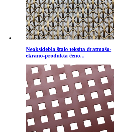
Neoksidebla ŝtalo teksita dratmaŝo-
ekrano-produkta ĉeno...