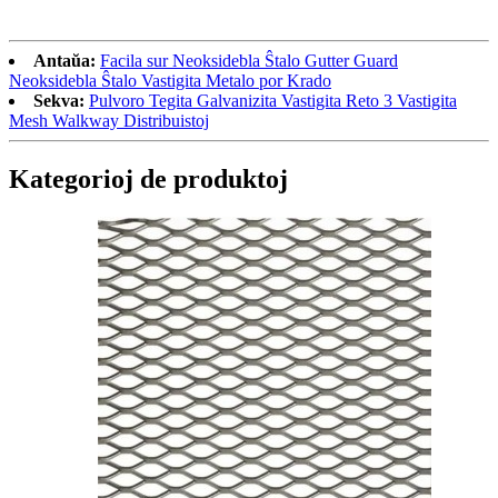
Antaŭa:
Facila sur Neoksidebla Ŝtalo Gutter Guard
Neoksidebla Ŝtalo Vastigita Metalo por Krado
Sekva:
Pulvoro Tegita Galvanizita Vastigita Reto 3 Vastigita
Mesh Walkway Distribuistoj
Kategorioj de produktoj