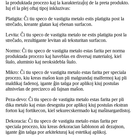
la produktada procezo kaj la karakterizaĵoj de la preta produkto.
Iuj el la plej oftaj tipoj inkluzivas:
Platigita: Ĉi tiu speco de vastigita metalo estis platigita post la
streĉado, kreante glatan kaj ebenan surfacon.
Levita: Ĉi tiu speco de vastigita metalo ne estis platigita post la
streĉado, rezultigante levitan aŭ teksturitan surfacon.
Normo: Ĉi tiu speco de vastigita metalo estas farita per norma
produktada procezo kaj haveblas en diversaj materialoj, kiel
ŝtalo, aluminio kaj neoksidebla ŝtalo.
Mikro: Ĉi tiu speco de vastigita metalo estas farita per speciala
procezo, kiu kreas maŝon kun pli malgrandaj malfermoj kaj pli
maldikaj fadenoj, igante ĝin taŭga por aplikoj kiuj postulas
altnivelan de precizeco aŭ fajnan maŝon.
Peza-devo: Ĉi tiu speco de vastigita metalo estas farita per pli
dika metalo kaj estas desegnita por aplikoj kiuj postulas ekstran
forton kaj fortikecon, kiel sekurecskermado kaj maŝinargardistoj.
Dekoracia: Ĉi tiu speco de vastigita metalo estas farita per
speciala procezo, kiu kreas dekoracian ŝablonon aŭ dezajnon,
igante ĝin taŭga por arkitekturaj kaj estetikaj aplikoj.