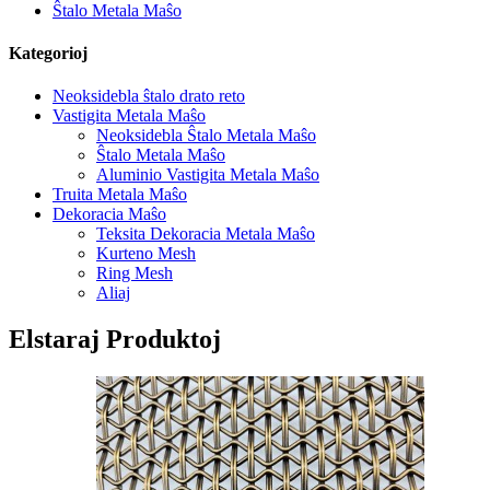
Ŝtalo Metala Maŝo
Kategorioj
Neoksidebla ŝtalo drato reto
Vastigita Metala Maŝo
Neoksidebla Ŝtalo Metala Maŝo
Ŝtalo Metala Maŝo
Aluminio Vastigita Metala Maŝo
Truita Metala Maŝo
Dekoracia Maŝo
Teksita Dekoracia Metala Maŝo
Kurteno Mesh
Ring Mesh
Aliaj
Elstaraj Produktoj