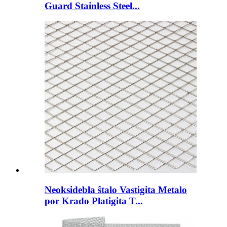
Guard Stainless Steel...
Neoksidebla ŝtalo Vastigita Metalo
por Krado Platigita T...