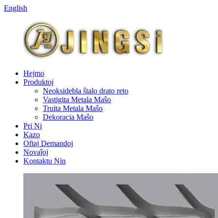
English
Hejmo
Produktoj
Neoksidebla ŝtalo drato reto
Vastigita Metala Maŝo
Truita Metala Maŝo
Dekoracia Maŝo
Pri Ni
Kazo
Oftaj Demandoj
Novaĵoj
Kontaktu Nin