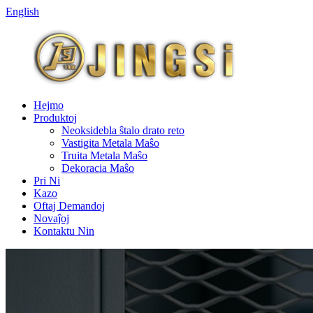
English
Hejmo
Produktoj
Neoksidebla ŝtalo drato reto
Vastigita Metala Maŝo
Truita Metala Maŝo
Dekoracia Maŝo
Pri Ni
Kazo
Oftaj Demandoj
Novaĵoj
Kontaktu Nin