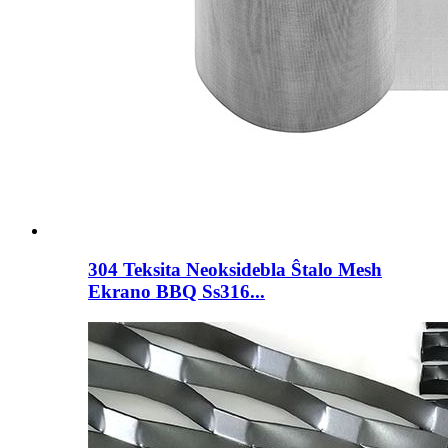
304 Teksita Neoksidebla Ŝtalo Mesh
Ekrano BBQ Ss316...