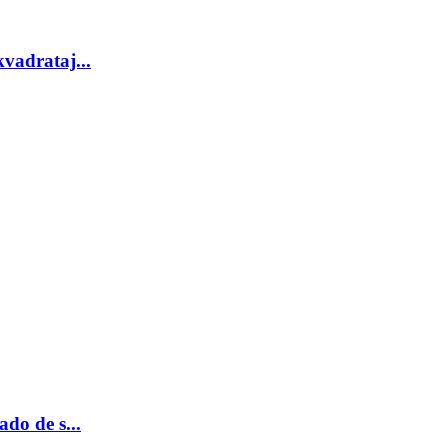
 kvadrataj...
do de s...