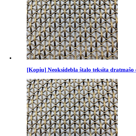
[Kopiu] Neoksidebla ŝtalo teksita dratmaŝo