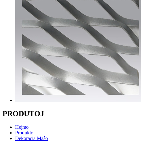
PRODUTOJ
Hejmo
Produktoj
Dekoracia Maŝo