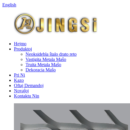
English
Hejmo
Produktoj
Neoksidebla ŝtalo drato reto
Vastigita Metala Maŝo
Truita Metala Maŝo
Dekoracia Maŝo
Pri Ni
Kazo
Oftaj Demandoj
Novaĵoj
Kontaktu Nin