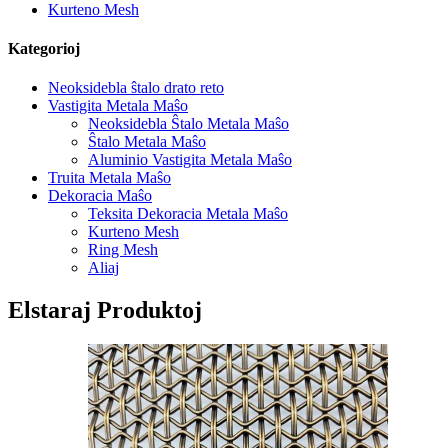
Kurteno Mesh
Kategorioj
Neoksidebla ŝtalo drato reto
Vastigita Metala Maŝo
Neoksidebla Ŝtalo Metala Maŝo
Ŝtalo Metala Maŝo
Aluminio Vastigita Metala Maŝo
Truita Metala Maŝo
Dekoracia Maŝo
Teksita Dekoracia Metala Maŝo
Kurteno Mesh
Ring Mesh
Aliaj
Elstaraj Produktoj