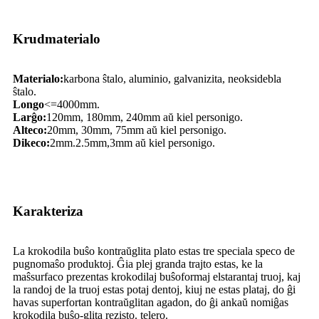
Krudmaterialo
Materialo:
karbona ŝtalo, aluminio, galvanizita, neoksidebla
ŝtalo.
Longo
<=4000mm.
Larĝo:
120mm, 180mm, 240mm aŭ kiel personigo.
Alteco:
20mm, 30mm, 75mm aŭ kiel personigo.
Dikeco:
2mm.2.5mm,3mm aŭ kiel personigo.
Karakteriza
La krokodila buŝo kontraŭglita plato estas tre speciala speco de
pugnomaŝo produktoj. Ĝia plej granda trajto estas, ke la
maŝsurfaco prezentas krokodilaj buŝoformaj elstarantaj truoj, kaj
la randoj de la truoj estas potaj dentoj, kiuj ne estas plataj, do ĝi
havas superfortan kontraŭglitan agadon, do ĝi ankaŭ nomiĝas
krokodila buŝo-glita rezisto. telero.