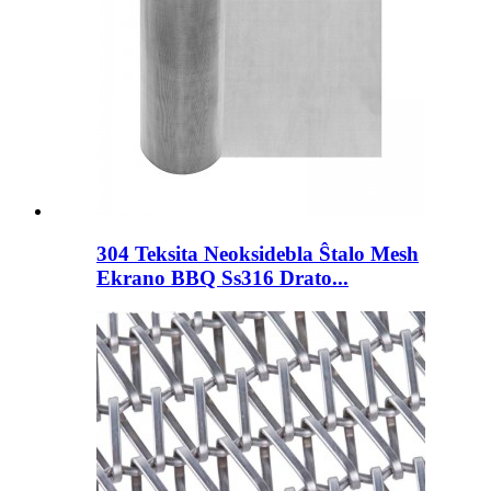
304 Teksita Neoksidebla Ŝtalo Mesh
Ekrano BBQ Ss316 Drato...