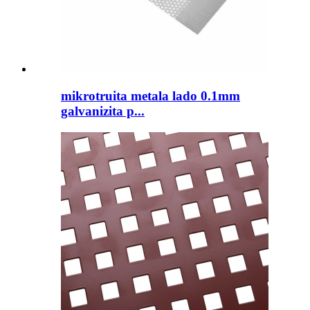
mikrotruita metala lado 0.1mm
galvanizita p...