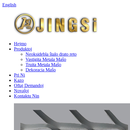
English
Hejmo
Produktoj
Neoksidebla ŝtalo drato reto
Vastigita Metala Maŝo
Truita Metala Maŝo
Dekoracia Maŝo
Pri Ni
Kazo
Oftaj Demandoj
Novaĵoj
Kontaktu Nin