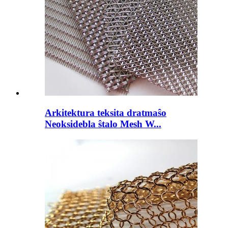
Arkitektura teksita dratmaŝo
Neoksidebla ŝtalo Mesh W...