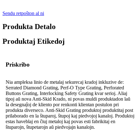
Sendu retpoŝton al ni
Produkta Detalo
Produktaj Etikedoj
Priskribo
Nia ampleksa linio de metalaj sekurecaj kradoj inkluzive de:
Serrated Diamond Grating, Perf-O Type Grating, Perforated
Buttons Grating, Interlocking Safety Grating kvar serioj. Aliaj
tipoj aŭ nova Anti-Skid Krado, ni povas muldi produktadon laŭ
la desegnaĵoj de kliento por renkonti klientan postulon pri
produkta diverseco. Anti-Skid Grating produktoj produktitaj post
prilaborado en la ŝtuparoj, ŝtupoj kaj piedvojoj kanaloj. Produktoj
estas haveblaj en ĉiuj metaloj kaj povas esti fabrikitaj en
ŝtuparojn, ŝtupetarojn aŭ piedvojajn kanalojn.