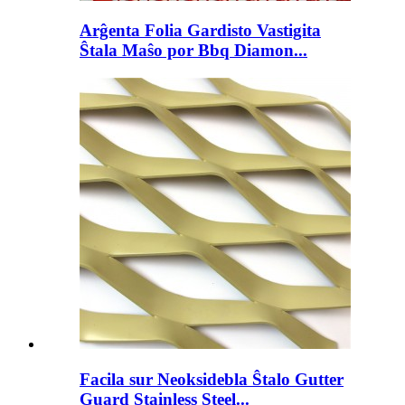
Arĝenta Folia Gardisto Vastigita
Ŝtala Maŝo por Bbq Diamon...
Facila sur Neoksidebla Ŝtalo Gutter
Guard Stainless Steel...