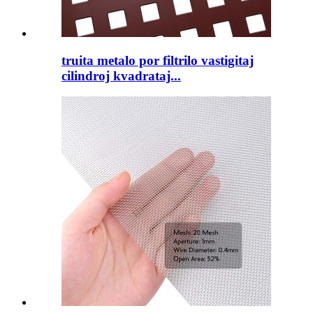
truita metalo por filtrilo vastigitaj
cilindroj kvadrataj...