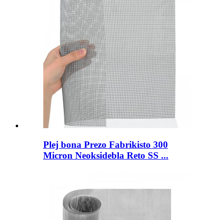
Plej bona Prezo Fabrikisto 300
Micron Neoksidebla Reto SS ...