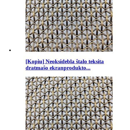
[Kopiu] Neoksidebla ŝtalo teksita
dratmaŝo ekranprodukto...