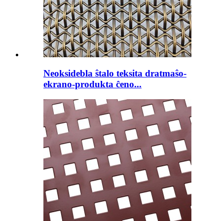
Neoksidebla ŝtalo teksita dratmaŝo-
ekrano-produkta ĉeno...