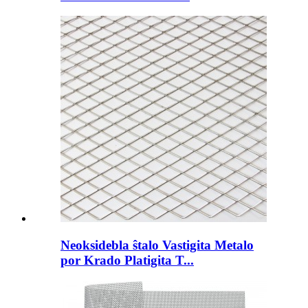
Neoksidebla ŝtalo Vastigita Metalo
por Krado Platigita T...