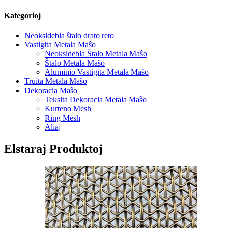
Kategorioj
Neoksidebla ŝtalo drato reto
Vastigita Metala Maŝo
Neoksidebla Ŝtalo Metala Maŝo
Ŝtalo Metala Maŝo
Aluminio Vastigita Metala Maŝo
Truita Metala Maŝo
Dekoracia Maŝo
Teksita Dekoracia Metala Maŝo
Kurteno Mesh
Ring Mesh
Aliaj
Elstaraj Produktoj