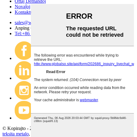
Oftaj Demandoj
Novaĵoj
Kontaktu Nin
sales@wire-mesh.com.cn
Anping County Jingsi Hardware Wire Mesh Co., Ltd.
Tel:+86 318 7599 955
© Kopirajto - 2020-2023 : Ĉiuj Rajtoj Rezervitaj.
Retejmapo
teksita metalo
,
retkurteno
,
ĉenmaŝtofo
,
metalaj kurtenoj
,
reto metala